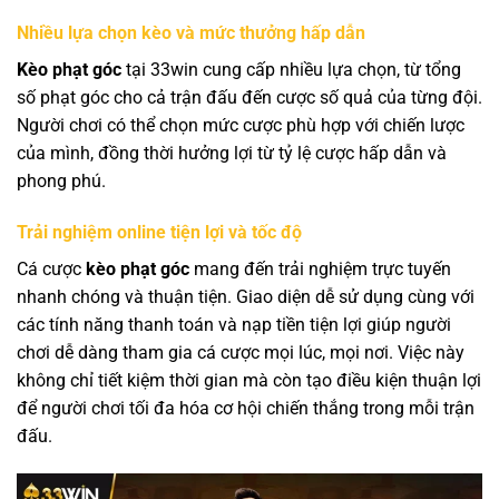
Nhiều lựa chọn kèo và mức thưởng hấp dẫn
Kèo phạt góc
tại 33win cung cấp nhiều lựa chọn, từ tổng
số phạt góc cho cả trận đấu đến cược số quả của từng đội.
Người chơi có thể chọn mức cược phù hợp với chiến lược
của mình, đồng thời hưởng lợi từ tỷ lệ cược hấp dẫn và
phong phú.
Trải nghiệm online tiện lợi và tốc độ
Cá cược
kèo phạt góc
mang đến trải nghiệm trực tuyến
nhanh chóng và thuận tiện. Giao diện dễ sử dụng cùng với
các tính năng thanh toán và nạp tiền tiện lợi giúp người
chơi dễ dàng tham gia cá cược mọi lúc, mọi nơi. Việc này
không chỉ tiết kiệm thời gian mà còn tạo điều kiện thuận lợi
để người chơi tối đa hóa cơ hội chiến thắng trong mỗi trận
đấu.