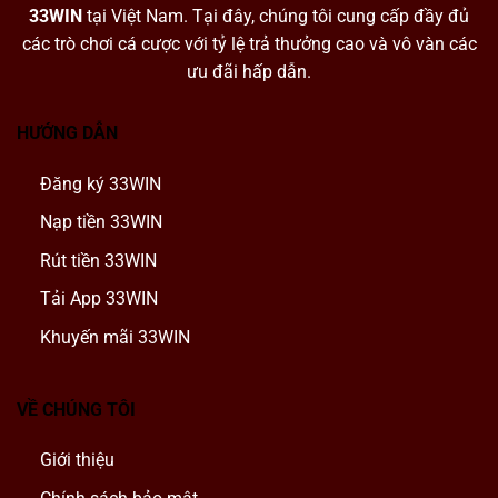
33WIN
tại Việt Nam. Tại đây, chúng tôi cung cấp đầy đủ
các trò chơi cá cược với tỷ lệ trả thưởng cao và vô vàn các
ưu đãi hấp dẫn.
HƯỚNG DẪN
Đăng ký 33WIN
Nạp tiền 33WIN
Rút tiền 33WIN
Tải App 33WIN
Khuyến mãi 33WIN
VỀ CHÚNG TÔI
Giới thiệu