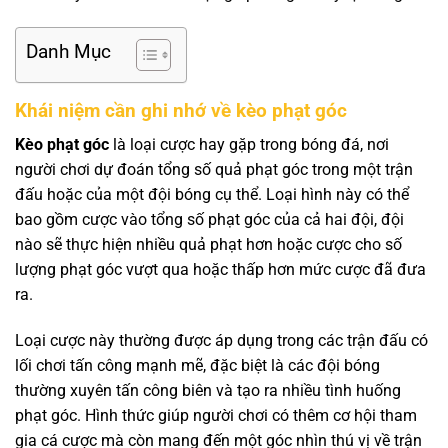
Danh Mục
Khái niệm cần ghi nhớ về kèo phạt góc
Kèo phạt góc
là loại cược hay gặp trong bóng đá, nơi
người chơi dự đoán tổng số quả phạt góc trong một trận
đấu hoặc của một đội bóng cụ thể. Loại hình này có thể
bao gồm cược vào tổng số phạt góc của cả hai đội, đội
nào sẽ thực hiện nhiều quả phạt hơn hoặc cược cho số
lượng phạt góc vượt qua hoặc thấp hơn mức cược đã đưa
ra.
Loại cược này thường được áp dụng trong các trận đấu có
lối chơi tấn công mạnh mẽ, đặc biệt là các đội bóng
thường xuyên tấn công biên và tạo ra nhiều tình huống
phạt góc. Hình thức giúp người chơi có thêm cơ hội tham
gia cá cược mà còn mang đến một góc nhìn thú vị về trận