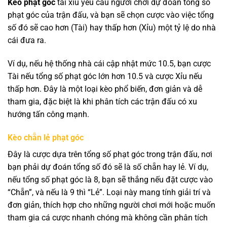
Kèo phạt góc
tài xỉu yêu cầu người chơi dự đoán tổng số
phạt góc của trận đấu, và bạn sẽ chọn cược vào việc tổng
số đó sẽ cao hơn (Tài) hay thấp hơn (Xỉu) một tỷ lệ do nhà
cái đưa ra.
Ví dụ, nếu hệ thống nhà cái cập nhật mức 10.5, bạn cược
Tài nếu tổng số phạt góc lớn hơn 10.5 và cược Xỉu nếu
thấp hơn. Đây là một loại kèo phổ biến, đơn giản và dễ
tham gia, đặc biệt là khi phân tích các trận đấu có xu
hướng tấn công mạnh.
Kèo chẵn lẻ phạt góc
Đây là cược dựa trên tổng số phạt góc trong trận đấu, nơi
bạn phải dự đoán tổng số đó sẽ là số chẵn hay lẻ. Ví dụ,
nếu tổng số phạt góc là 8, bạn sẽ thắng nếu đặt cược vào
“Chẵn”, và nếu là 9 thì “Lẻ”. Loại này mang tính giải trí và
đơn giản, thích hợp cho những người chơi mới hoặc muốn
tham gia cá cược nhanh chóng mà không cần phân tích