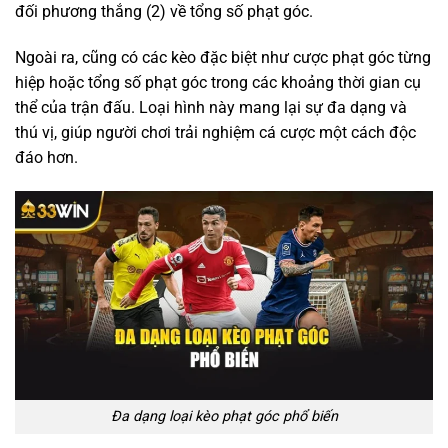
đối phương thắng (2) về tổng số phạt góc.
Ngoài ra, cũng có các kèo đặc biệt như cược phạt góc từng
hiệp hoặc tổng số phạt góc trong các khoảng thời gian cụ
thể của trận đấu. Loại hình này mang lại sự đa dạng và
thú vị, giúp người chơi trải nghiệm cá cược một cách độc
đáo hơn.
Đa dạng loại kèo phạt góc phổ biến