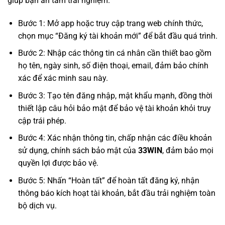
giúp bạn an tâm trải nghiệm.
Bước 1: Mở app hoặc truy cập trang web chính thức,
chọn mục “Đăng ký tài khoản mới” để bắt đầu quá trình.
Bước 2: Nhập các thông tin cá nhân cần thiết bao gồm
họ tên, ngày sinh, số điện thoại, email, đảm bảo chính
xác để xác minh sau này.
Bước 3: Tạo tên đăng nhập, mật khẩu mạnh, đồng thời
thiết lập câu hỏi bảo mật để bảo vệ tài khoản khỏi truy
cập trái phép.
Bước 4: Xác nhận thông tin, chấp nhận các điều khoản
sử dụng, chính sách bảo mật của
33WIN
, đảm bảo mọi
quyền lợi được bảo vệ.
Bước 5: Nhấn “Hoàn tất” để hoàn tất đăng ký, nhận
thông báo kích hoạt tài khoản, bắt đầu trải nghiệm toàn
bộ dịch vụ.