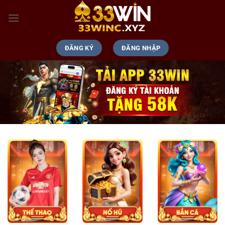
Bỏ
qua
nội
dung
ĐĂNG KÝ
ĐĂNG NHẬP