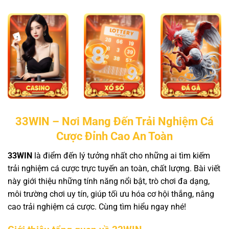
33WIN – Nơi Mang Đến Trải Nghiệm Cá
Cược Đỉnh Cao An Toàn
33WIN
là điểm đến lý tưởng nhất cho những ai tìm kiếm
trải nghiệm cá cược trực tuyến an toàn, chất lượng. Bài viết
này giới thiệu những tính năng nổi bật, trò chơi đa dạng,
môi trường chơi uy tín, giúp tối ưu hóa cơ hội thắng, nâng
cao trải nghiệm cá cược. Cùng tìm hiểu ngay nhé!