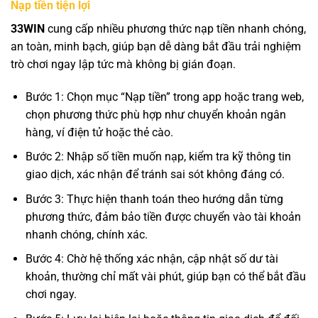
Nạp tiền tiện lợi
33WIN
cung cấp nhiều phương thức nạp tiền nhanh chóng,
an toàn, minh bạch, giúp bạn dễ dàng bắt đầu trải nghiệm
trò chơi ngay lập tức mà không bị gián đoạn.
Bước 1: Chọn mục “Nạp tiền” trong app hoặc trang web,
chọn phương thức phù hợp như chuyển khoản ngân
hàng, ví điện tử hoặc thẻ cào.
Bước 2: Nhập số tiền muốn nạp, kiểm tra kỹ thông tin
giao dịch, xác nhận để tránh sai sót không đáng có.
Bước 3: Thực hiện thanh toán theo hướng dẫn từng
phương thức, đảm bảo tiền được chuyển vào tài khoản
nhanh chóng, chính xác.
Bước 4: Chờ hệ thống xác nhận, cập nhật số dư tài
khoản, thường chỉ mất vài phút, giúp bạn có thể bắt đầu
chơi ngay.