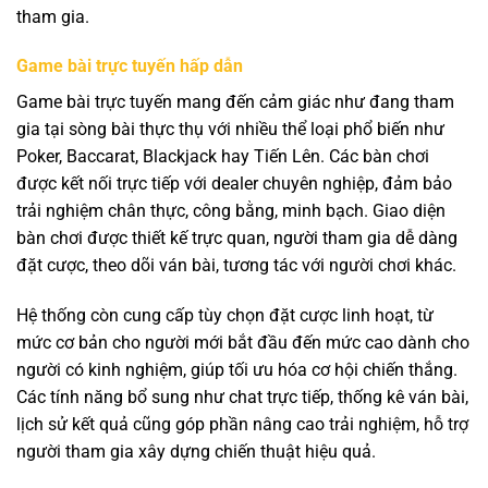
tham gia.
Game bài trực tuyến hấp dẫn
Game bài trực tuyến mang đến cảm giác như đang tham
gia tại sòng bài thực thụ với nhiều thể loại phổ biến như
Poker, Baccarat, Blackjack hay Tiến Lên. Các bàn chơi
được kết nối trực tiếp với dealer chuyên nghiệp, đảm bảo
trải nghiệm chân thực, công bằng, minh bạch. Giao diện
bàn chơi được thiết kế trực quan, người tham gia dễ dàng
đặt cược, theo dõi ván bài, tương tác với người chơi khác.
Hệ thống còn cung cấp tùy chọn đặt cược linh hoạt, từ
mức cơ bản cho người mới bắt đầu đến mức cao dành cho
người có kinh nghiệm, giúp tối ưu hóa cơ hội chiến thắng.
Các tính năng bổ sung như chat trực tiếp, thống kê ván bài,
lịch sử kết quả cũng góp phần nâng cao trải nghiệm, hỗ trợ
người tham gia xây dựng chiến thuật hiệu quả.