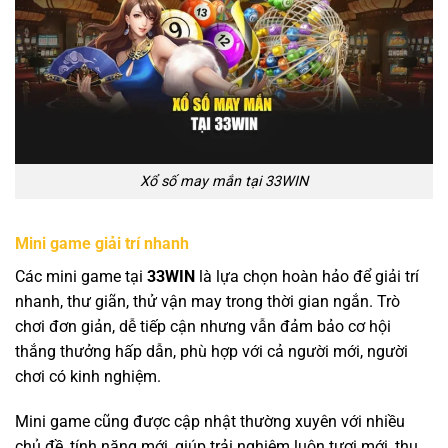
Xổ số may mắn tại 33WIN
Mini game giải trí nhanh
Các mini game tại
33WIN
là lựa chọn hoàn hảo để giải trí
nhanh, thư giãn, thử vận may trong thời gian ngắn. Trò
chơi đơn giản, dễ tiếp cận nhưng vẫn đảm bảo cơ hội
thắng thưởng hấp dẫn, phù hợp với cả người mới, người
chơi có kinh nghiệm.
Mini game cũng được cập nhật thường xuyên với nhiều
chủ đề, tính năng mới, giúp trải nghiệm luôn tươi mới, thu