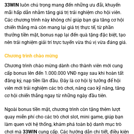
33WIN
luôn chú trọng mang đến những ưu đãi, khuyến
mãi hấp dẫn nhằm tăng giá trị trải nghiệm cho hội viên.
Các chương trình này không chỉ giúp bạn gia tăng cơ hội
chiến thắng mà còn mang lại giá trị thực tế, từ phần
thưởng tiền mặt, bonus nạp lại đến quà tặng đặc biệt, tạo
nên trải nghiệm giải trí trực tuyến vừa thú vị vừa đáng giá.
Chương trình chào mừng
Chương trình chào mừng dành cho thành viên mới cung
cấp bonus lên đến 1.000.000 VNĐ ngay sau khi hoàn tất
đăng ký, nạp tiền lần đầu. Đây là cơ hội lý tưởng để hội
viên mới trải nghiệm các trò chơi, nâng cao kỹ năng, tăng
cơ hội chiến thắng ngay từ những ngày đầu tiên.
Ngoài bonus tiền mặt, chương trình còn tặng thêm lượt
quay miễn phí cho các trò chơi slot, mini game, giúp bạn
làm quen với hệ thống, khám phá toàn bộ danh mục trò
chơi mà
33WIN
cung cấp. Các hướng dẫn chi tiết, điều kiện