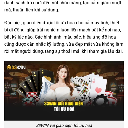
danh sách trò chơi đến nút chức năng, tạo cảm giác mượt
mà, thuận tiện khi sử dụng.
Đặc biệt, giao diện được tối ưu hóa cho cả máy tính, thiết
bị di động, giúp trải nghiệm luôn liền mạch bất kể nơi nào,
bất kỳ lúc nào. Các hình ảnh, màu sắc, hiệu ứng đồ họa
cũng được cân nhắc kỹ lưỡng, vừa đẹp mắt vừa không làm
rối mắt người dùng, tăng sự thoải mái khi tham gia lâu dài.
33WIN với giao diện tối ưu hoá