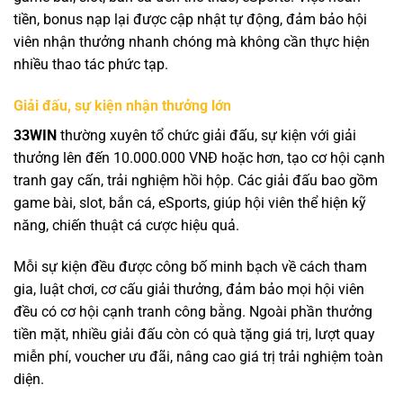
tiền, bonus nạp lại được cập nhật tự động, đảm bảo hội
viên nhận thưởng nhanh chóng mà không cần thực hiện
nhiều thao tác phức tạp.
Giải đấu, sự kiện nhận thưởng lớn
33WIN
thường xuyên tổ chức giải đấu, sự kiện với giải
thưởng lên đến 10.000.000 VNĐ hoặc hơn, tạo cơ hội cạnh
tranh gay cấn, trải nghiệm hồi hộp. Các giải đấu bao gồm
game bài, slot, bắn cá, eSports, giúp hội viên thể hiện kỹ
năng, chiến thuật cá cược hiệu quả.
Mỗi sự kiện đều được công bố minh bạch về cách tham
gia, luật chơi, cơ cấu giải thưởng, đảm bảo mọi hội viên
đều có cơ hội cạnh tranh công bằng. Ngoài phần thưởng
tiền mặt, nhiều giải đấu còn có quà tặng giá trị, lượt quay
miễn phí, voucher ưu đãi, nâng cao giá trị trải nghiệm toàn
diện.