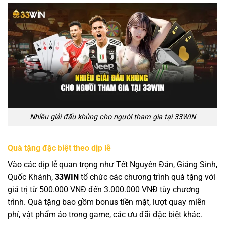
Nhiều giải đấu khủng cho người tham gia tại 33WIN
Quà tặng đặc biệt theo dịp lễ
Vào các dịp lễ quan trọng như Tết Nguyên Đán, Giáng Sinh,
Quốc Khánh,
33WIN
tổ chức các chương trình quà tặng với
giá trị từ 500.000 VNĐ đến 3.000.000 VNĐ tùy chương
trình. Quà tặng bao gồm bonus tiền mặt, lượt quay miễn
phí, vật phẩm ảo trong game, các ưu đãi đặc biệt khác.