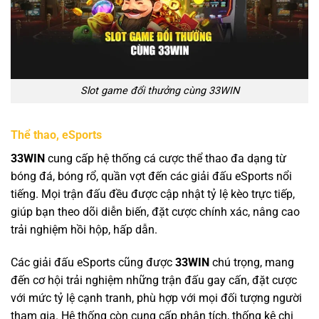
Slot game đổi thưởng cùng 33WIN
Thể thao, eSports
33WIN
cung cấp hệ thống cá cược thể thao đa dạng từ
bóng đá, bóng rổ, quần vợt đến các giải đấu eSports nổi
tiếng. Mọi trận đấu đều được cập nhật tỷ lệ kèo trực tiếp,
giúp bạn theo dõi diễn biến, đặt cược chính xác, nâng cao
trải nghiệm hồi hộp, hấp dẫn.
Các giải đấu eSports cũng được
33WIN
chú trọng, mang
đến cơ hội trải nghiệm những trận đấu gay cấn, đặt cược
với mức tỷ lệ cạnh tranh, phù hợp với mọi đối tượng người
tham gia. Hệ thống còn cung cấp phân tích, thống kê chi