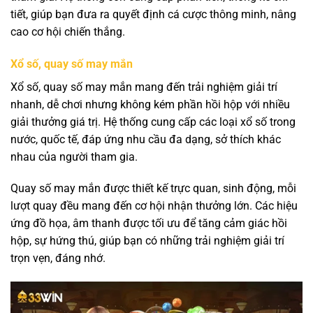
tiết, giúp bạn đưa ra quyết định cá cược thông minh, nâng
cao cơ hội chiến thắng.
Xổ số, quay số may mắn
Xổ số, quay số may mắn mang đến trải nghiệm giải trí
nhanh, dễ chơi nhưng không kém phần hồi hộp với nhiều
giải thưởng giá trị. Hệ thống cung cấp các loại xổ số trong
nước, quốc tế, đáp ứng nhu cầu đa dạng, sở thích khác
nhau của người tham gia.
Quay số may mắn được thiết kế trực quan, sinh động, mỗi
lượt quay đều mang đến cơ hội nhận thưởng lớn. Các hiệu
ứng đồ họa, âm thanh được tối ưu để tăng cảm giác hồi
hộp, sự hứng thú, giúp bạn có những trải nghiệm giải trí
trọn vẹn, đáng nhớ.