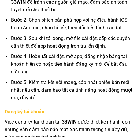
33WIN
để tránh các nguồn giả mạo, đảm bảo an toàn
tuyệt đối cho thiết bị.
Bước 2: Chọn phiên bản phù hợp với hệ điều hành iOS
hoặc Android, nhấn tải về, theo dõi tiến trình cài đặt.
Bước 3: Sau khi tải xong, mở file cài đặt, cấp các quyền
cần thiết để app hoạt động trơn tru, ổn định.
Bước 4: Hoàn tất cài đặt, mở app, đăng nhập bằng tài
khoản hiện có hoặc tiến hành đăng ký mới để bắt đầu
sử dụng.
Bước 5: Kiểm tra kết nối mạng, cập nhật phiên bản mới
nhất nếu cần, đảm bảo tất cả tính năng hoạt động mượt
mà, đầy đủ.
Đăng ký tài khoản
Việc đăng ký tài khoản tại
33WIN
được thiết kế nhanh gọn
nhưng vẫn đảm bảo bảo mật, xác minh thông tin đầy đủ,