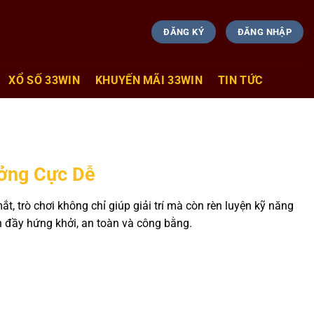
ĐĂNG KÝ
ĐĂNG NHẬP
XỔ SỐ 33WIN
KHUYẾN MÃI 33WIN
TIN TỨC
ưởng Cực Dễ
t, trò chơi không chỉ giúp giải trí mà còn rèn luyện kỹ năng
n đầy hứng khởi, an toàn và công bằng.