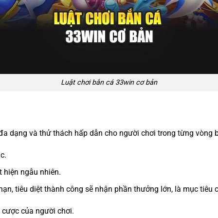
Luật chơi bắn cá 33win cơ bản
ự đa dạng và thử thách hấp dẫn cho người chơi trong từng vòng 
c.
 hiện ngẫu nhiên.
i hạn, tiêu diệt thành công sẽ nhận phần thưởng lớn, là mục tiêu
c cược của người chơi.