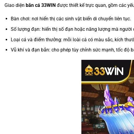
Giao diện
bắn cá 33WIN
được thiết kế trực quan, gồm các yếu
Bàn chơi: nơi hiển thị các sinh vật biển di chuyển liên tục.
Số lượng đạn: hiển thị số đạn hoặc năng lượng mà người c
Loại cá và điểm thưởng: mỗi loài cá có màu sắc, kích thướ
Vũ khí và đạn bắn: cho phép tùy chỉnh sức mạnh, tốc độ b