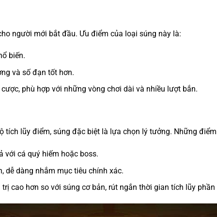
 cho người mới bắt đầu. Ưu điểm của loại súng này là:
hổ biến.
ợng và số đạn tốt hơn.
n cược, phù hợp với những vòng chơi dài và nhiều lượt bắn.
 tích lũy điểm, súng đặc biệt là lựa chọn lý tưởng. Những điểm
quả với cá quý hiếm hoặc boss.
h, dễ dàng nhắm mục tiêu chính xác.
rị cao hơn so với súng cơ bản, rút ngắn thời gian tích lũy phần