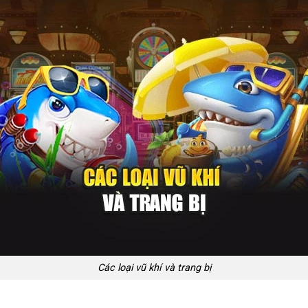
Các loại vũ khí và trang bị