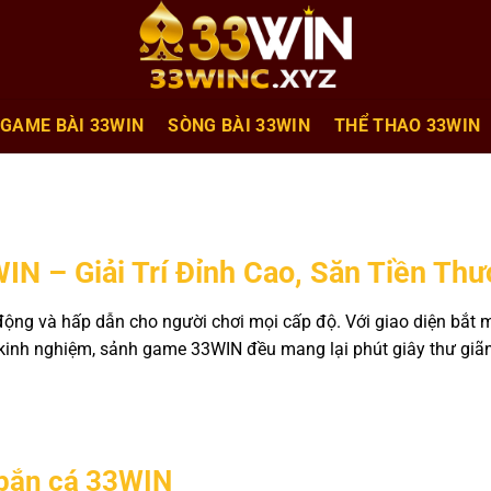
GAME BÀI 33WIN
SÒNG BÀI 33WIN
THỂ THAO 33WIN
IN – Giải Trí Đỉnh Cao, Săn Tiền Th
động và hấp dẫn cho người chơi mọi cấp độ. Với giao diện bắt mắ
ó kinh nghiệm, sảnh game 33WIN đều mang lại phút giây thư giã
 bắn cá 33WIN