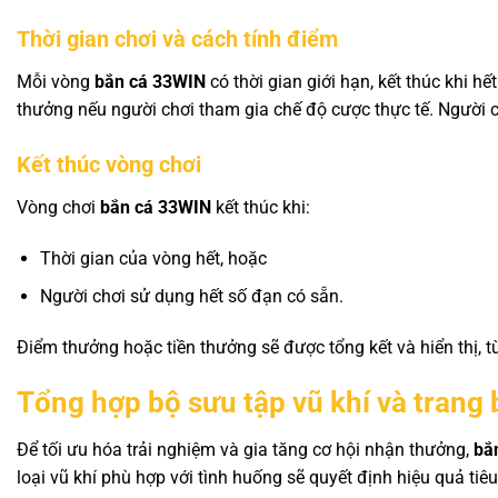
Thời gian chơi và cách tính điểm
Mỗi vòng
bắn cá 33WIN
có thời gian giới hạn, kết thúc khi h
thưởng nếu người chơi tham gia chế độ cược thực tế. Người 
Kết thúc vòng chơi
Vòng chơi
bắn cá 33WIN
kết thúc khi:
Thời gian của vòng hết, hoặc
Người chơi sử dụng hết số đạn có sẵn.
Điểm thưởng hoặc tiền thưởng sẽ được tổng kết và hiển thị, từ
Tổng hợp bộ sưu tập vũ khí và trang
Để tối ưu hóa trải nghiệm và gia tăng cơ hội nhận thưởng,
bắ
loại vũ khí phù hợp với tình huống sẽ quyết định hiệu quả ti