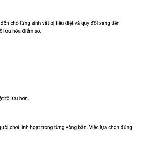
dồn cho từng sinh vật bị tiêu diệt và quy đổi sang tiền
ối ưu hóa điểm số.
ật tối ưu hơn.
người chơi linh hoạt trong từng vòng bắn. Việc lựa chọn đúng