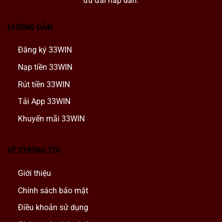
ưu đãi hấp dẫn.
HƯỚNG DẪN
Đăng ký 33WIN
Nạp tiền 33WIN
Rút tiền 33WIN
Tải App 33WIN
Khuyến mãi 33WIN
VỀ CHÚNG TÔI
Giới thiệu
Chính sách bảo mật
Điều khoản sử dụng