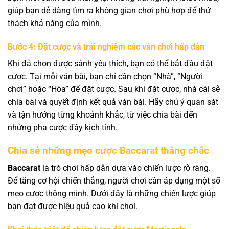
giúp bạn dễ dàng tìm ra không gian chơi phù hợp để thử
thách khả năng của mình.
Bước 4: Đặt cược và trải nghiệm các ván chơi hấp dẫn
Khi đã chọn được sảnh yêu thích, bạn có thể bắt đầu đặt
cược. Tại mỗi ván bài, bạn chỉ cần chọn “Nhà”, “Người
chơi” hoặc “Hòa” để đặt cược. Sau khi đặt cược, nhà cái sẽ
chia bài và quyết định kết quả ván bài. Hãy chú ý quan sát
và tận hưởng từng khoảnh khắc, từ việc chia bài đến
những pha cược đầy kịch tính.
Chia sẻ những mẹo cược Baccarat thắng chắc
Baccarat
là trò chơi hấp dẫn dựa vào chiến lược rõ ràng.
Để tăng cơ hội chiến thắng, người chơi cần áp dụng một số
mẹo cược thông minh. Dưới đây là những chiến lược giúp
bạn đạt được hiệu quả cao khi chơi.