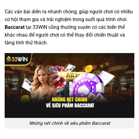
Các ván bài diễn ra nhanh chóng, giúp người chơi có nhiều
cơ hội tham gia và trải nghiệm trong suốt quá trình chơi.
Baccarat
tại 33WIN cũng thường xuyên có các biến thể
khác nhau để người chơi có thể thay đổi chiến thuật và
tăng tính thử thách.
Những nét chính về siêu phẩm Baccarat