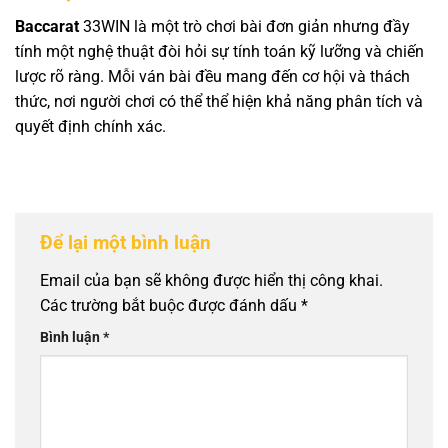
Baccarat
33WIN là một trò chơi bài đơn giản nhưng đầy
tính một nghệ thuật đòi hỏi sự tính toán kỹ lưỡng và chiến
lược rõ ràng. Mỗi ván bài đều mang đến cơ hội và thách
thức, nơi người chơi có thể thể hiện khả năng phân tích và
quyết định chính xác.
Để lại một bình luận
Email của bạn sẽ không được hiển thị công khai.
Các trường bắt buộc được đánh dấu
*
Bình luận
*