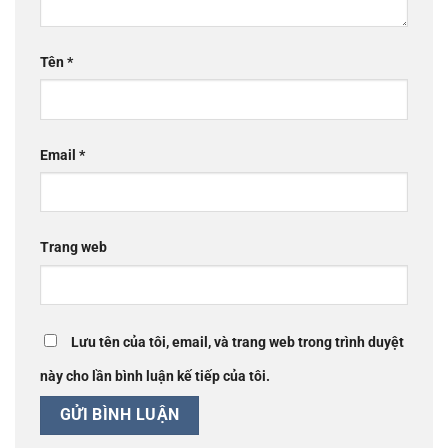
Tên
*
Email
*
Trang web
Lưu tên của tôi, email, và trang web trong trình duyệt
này cho lần bình luận kế tiếp của tôi.